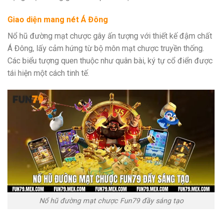
Giao diện mang nét Á Đông
Nổ hũ đường mạt chược gây ấn tượng với thiết kế đậm chất
Á Đông, lấy cảm hứng từ bộ môn mạt chược truyền thống.
Các biểu tượng quen thuộc như quân bài, ký tự cổ điển được
tái hiện một cách tinh tế.
Nổ hũ đường mạt chược Fun79 đầy sáng tạo