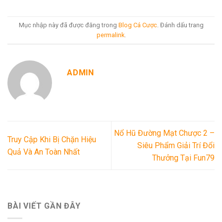
Mục nhập này đã được đăng trong
Blog Cá Cược
. Đánh dấu trang
permalink
.
ADMIN
Nổ Hũ Đường Mạt Chược 2 –
Truy Cập Khi Bị Chặn Hiệu
Siêu Phẩm Giải Trí Đổi
Quả Và An Toàn Nhất
Thưởng Tại Fun79
BÀI VIẾT GẦN ĐÂY