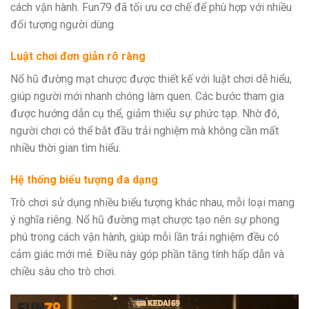
cách vận hành. Fun79 đã tối ưu cơ chế để phù hợp với nhiều
đối tượng người dùng.
Luật chơi đơn giản rõ ràng
Nổ hũ đường mạt chược được thiết kế với luật chơi dễ hiểu,
giúp người mới nhanh chóng làm quen. Các bước tham gia
được hướng dẫn cụ thể, giảm thiểu sự phức tạp. Nhờ đó,
người chơi có thể bắt đầu trải nghiệm mà không cần mất
nhiều thời gian tìm hiểu.
Hệ thống biểu tượng đa dạng
Trò chơi sử dụng nhiều biểu tượng khác nhau, mỗi loại mang
ý nghĩa riêng. Nổ hũ đường mạt chược tạo nên sự phong
phú trong cách vận hành, giúp mỗi lần trải nghiệm đều có
cảm giác mới mẻ. Điều này góp phần tăng tính hấp dẫn và
chiều sâu cho trò chơi.