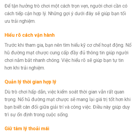
Để tận hưởng trò chơi một cách trọn vẹn, người chơi cần có
cách tiếp cận hợp lý. Những gợi ý dưới đây sẽ giúp bạn tối
ưu trải nghiệm.
Hiểu rõ cách vận hành
Trước khi tham gia, bạn nên tìm hiểu kỹ cơ chế hoạt động. Nổ
hũ đường mạt chược cung cấp đầy đủ thông tin giúp người
chơi nắm bắt nhanh chóng. Việc hiểu rõ sẽ giúp bạn tự tin
hơn khi trải nghiệm.
Quản lý thời gian hợp lý
Dù trò chơi hấp dẫn, việc kiểm soát thời gian vẫn rất quan
trọng. Nổ hũ đường mạt chược sẽ mang lại giá trị tốt hơn khi
bạn biết cân đối giữa giải trí và công việc. Điều này giúp duy
trì sự ổn định trong cuộc sống.
Giữ tâm lý thoải mái