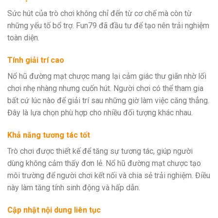
Sức hút của trò chơi không chỉ đến từ cơ chế mà còn từ
những yếu tố bổ trợ. Fun79 đã đầu tư để tạo nên trải nghiệm
toàn diện.
Tính giải trí cao
Nổ hũ đường mạt chược mang lại cảm giác thư giãn nhờ lối
chơi nhẹ nhàng nhưng cuốn hút. Người chơi có thể tham gia
bất cứ lúc nào để giải trí sau những giờ làm việc căng thẳng.
Đây là lựa chọn phù hợp cho nhiều đối tượng khác nhau.
Khả năng tương tác tốt
Trò chơi được thiết kế để tăng sự tương tác, giúp người
dùng không cảm thấy đơn lẻ. Nổ hũ đường mạt chược tạo
môi trường để người chơi kết nối và chia sẻ trải nghiệm. Điều
này làm tăng tính sinh động và hấp dẫn.
Cập nhật nội dung liên tục