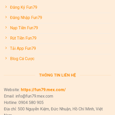
Đăng Ký Fun79
Đăng Nhập Fun79
Nạp Tiền Fun79
Rút Tiền Fun79
Tải App Fun79
Blog Cá Cược
THÔNG TIN LIÊN HỆ
Website:
https://fun79.mex.com/
Email:
info@fun79.mex.com
Hotline:
0904 580 905
Địa chỉ:
500 Nguyễn Kiệm, Đức Nhuận, Hồ Chí Minh, Việt