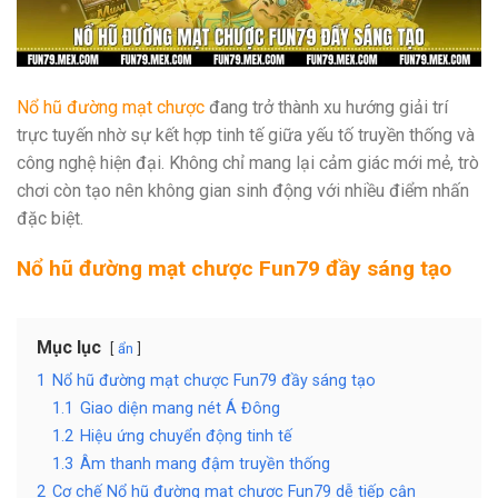
Nổ hũ đường mạt chược
đang trở thành xu hướng giải trí
trực tuyến nhờ sự kết hợp tinh tế giữa yếu tố truyền thống và
công nghệ hiện đại. Không chỉ mang lại cảm giác mới mẻ, trò
chơi còn tạo nên không gian sinh động với nhiều điểm nhấn
đặc biệt.
Nổ hũ đường mạt chược Fun79 đầy sáng tạo
Mục lục
ẩn
1
Nổ hũ đường mạt chược Fun79 đầy sáng tạo
1.1
Giao diện mang nét Á Đông
1.2
Hiệu ứng chuyển động tinh tế
1.3
Âm thanh mang đậm truyền thống
2
Cơ chế Nổ hũ đường mạt chược Fun79 dễ tiếp cận