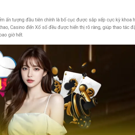
iểm ấn tượng đầu tiên chính là bố cục được sắp xếp cực kỳ khoa 
thao, Casino đến Xổ số đều được hiển thị rõ ràng, giúp thao tác đ
ao giờ hết.