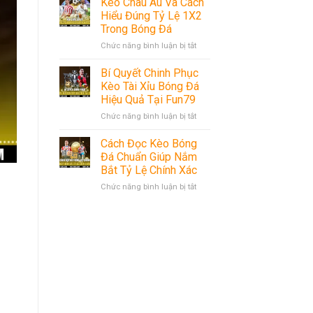
Kèo Châu Âu Và Cách
Xèng
Dương
Hiểu Đúng Tỷ Lệ 1X2
Và
Huyền
Trong Bóng Đá
Hành
Bí
ở
Chức năng bình luận bị tắt
Trình
Tại
Kèo
Giải
Fun79
Châu
Trí
Bí Quyết Chinh Phục
Âu
Đại
Kèo Tài Xỉu Bóng Đá
Và
Dương
Hiệu Quả Tại Fun79
Cách
Đầy
ở
Chức năng bình luận bị tắt
Hiểu
Màu
Bí
Đúng
Sắc
Quyết
Tỷ
Cách Đọc Kèo Bóng
Chinh
Lệ
Đá Chuẩn Giúp Nắm
Phục
1X2
Bắt Tỷ Lệ Chính Xác
Kèo
Trong
ở
Chức năng bình luận bị tắt
Tài
Bóng
Cách
Xỉu
Đá
Đọc
Bóng
Kèo
Đá
Bóng
Hiệu
Đá
Quả
Chuẩn
Tại
Giúp
Fun79
Nắm
Bắt
Tỷ