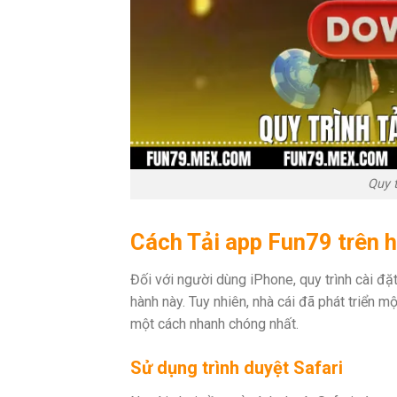
Quy 
Cách Tải app Fun79 trên 
Đối với người dùng iPhone, quy trình cài đặ
hành này. Tuy nhiên, nhà cái đã phát triển
một cách nhanh chóng nhất.
Sử dụng trình duyệt Safari