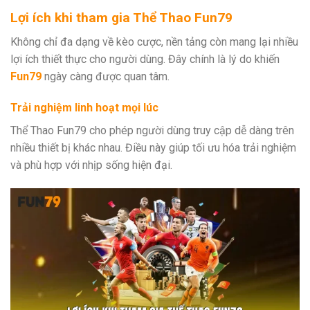
Lợi ích khi tham gia Thể Thao Fun79
Không chỉ đa dạng về kèo cược, nền tảng còn mang lại nhiều
lợi ích thiết thực cho người dùng. Đây chính là lý do khiến
Fun79
ngày càng được quan tâm.
Trải nghiệm linh hoạt mọi lúc
Thể Thao Fun79 cho phép người dùng truy cập dễ dàng trên
nhiều thiết bị khác nhau. Điều này giúp tối ưu hóa trải nghiệm
và phù hợp với nhịp sống hiện đại.