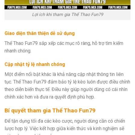
Lợi ích khi tham gia Thể Thao Fun79
Giao diện thân thiện dễ sử dụng
Thể Thao Fun79 sắp xếp các mục rõ ràng, hỗ trợ tìm kiếm
nhanh chóng.
Cập nhật tỷ lệ nhanh chóng
Một điểm nổi bật khác là khả năng cập nhật thông tin liên
tục. Thể Thao Fun79 đảm bảo tỷ lệ kèo luôn được điều chỉnh
theo diễn biến thực tế. Điều này giúp người dùng có cái nhìn
chính xác hơn và đưa ra quyết định phù hợp.
Bí quyết tham gia Thể Thao Fun79
Để tận dụng tối đa các kèo cược, người dùng cần có chiến
lược hợp lý. Việc kết hợp giữa kiến thức và kinh nghiệm sẽ