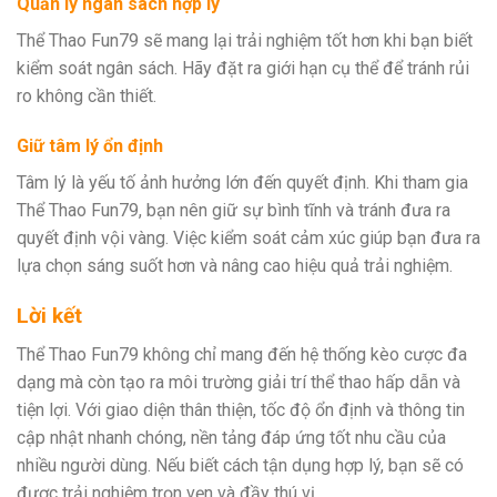
Quản lý ngân sách hợp lý
Thể Thao Fun79 sẽ mang lại trải nghiệm tốt hơn khi bạn biết
kiểm soát ngân sách. Hãy đặt ra giới hạn cụ thể để tránh rủi
ro không cần thiết.
Giữ tâm lý ổn định
Tâm lý là yếu tố ảnh hưởng lớn đến quyết định. Khi tham gia
Thể Thao Fun79, bạn nên giữ sự bình tĩnh và tránh đưa ra
quyết định vội vàng. Việc kiểm soát cảm xúc giúp bạn đưa ra
lựa chọn sáng suốt hơn và nâng cao hiệu quả trải nghiệm.
Lời kết
Thể Thao Fun79 không chỉ mang đến hệ thống kèo cược đa
dạng mà còn tạo ra môi trường giải trí thể thao hấp dẫn và
tiện lợi. Với giao diện thân thiện, tốc độ ổn định và thông tin
cập nhật nhanh chóng, nền tảng đáp ứng tốt nhu cầu của
nhiều người dùng. Nếu biết cách tận dụng hợp lý, bạn sẽ có
được trải nghiệm trọn vẹn và đầy thú vị.