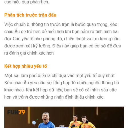
cao hiệu quả phân tích.
Phân tích trước trận đấu
Việc chuẩn bị thông tin trước trận là bước quan trọng. Kèo
châu Âu sẽ trở nên dễ hiểu hơn khi bạn nắm rõ tình hình hai
đội. Các yếu tố như phong độ, chiến thuật và lực lượng cần
được xem xét kỹ lưỡng. Điều này giúp bạn có cơ sở để đưa
ra đánh giá chính xác hơn.
Kết hợp nhiều yếu tố
Một sai lầm phổ biến là chỉ dựa vào một yếu tố duy nhất.
Kèo châu Âu yêu cầu sự tổng hợp từ nhiều nguồn thông tin
khác nhau. Khi kết hợp dữ liệu, bạn sẽ có cái nhìn sâu sắc
hơn và tránh được những nhận định thiếu chính xác.