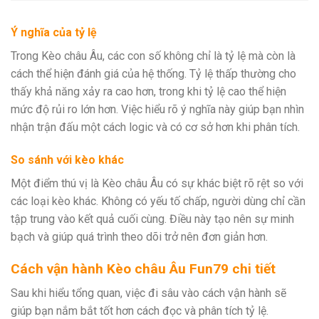
Ý nghĩa của tỷ lệ
Trong Kèo châu Âu, các con số không chỉ là tỷ lệ mà còn là
cách thể hiện đánh giá của hệ thống. Tỷ lệ thấp thường cho
thấy khả năng xảy ra cao hơn, trong khi tỷ lệ cao thể hiện
mức độ rủi ro lớn hơn. Việc hiểu rõ ý nghĩa này giúp bạn nhìn
nhận trận đấu một cách logic và có cơ sở hơn khi phân tích.
So sánh với kèo khác
Một điểm thú vị là Kèo châu Âu có sự khác biệt rõ rệt so với
các loại kèo khác. Không có yếu tố chấp, người dùng chỉ cần
tập trung vào kết quả cuối cùng. Điều này tạo nên sự minh
bạch và giúp quá trình theo dõi trở nên đơn giản hơn.
Cách vận hành Kèo châu Âu Fun79 chi tiết
Sau khi hiểu tổng quan, việc đi sâu vào cách vận hành sẽ
giúp bạn nắm bắt tốt hơn cách đọc và phân tích tỷ lệ.