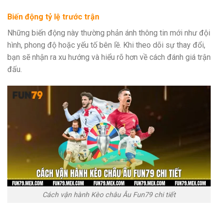
Biến động tỷ lệ trước trận
Những biến động này thường phản ánh thông tin mới như đội
hình, phong độ hoặc yếu tố bên lề. Khi theo dõi sự thay đổi,
bạn sẽ nhận ra xu hướng và hiểu rõ hơn về cách đánh giá trận
đấu.
Cách vận hành Kèo châu Âu Fun79 chi tiết